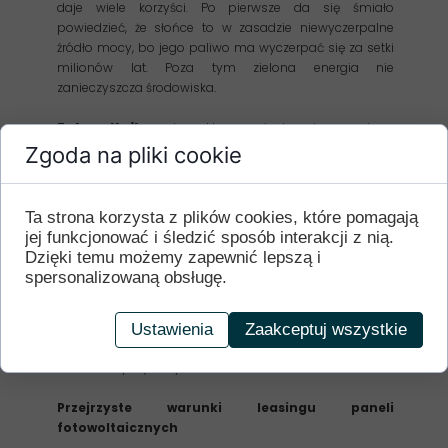
daje wiele korzyści. Po pierwsze da się śmiało
powiedzieć, że słońce to w zasadzie niewyczerpalne
źródło mocy, bo jego paliwo ma wyczerpać się za setki
milionów lat. Poza tym zielona energia nie
zanieczyszcza środowiska.
Fotowoltaika
niezwykle rozwinęła się w ciągu
ostatnich lat. Producenci oferują panele o coraz większej
Zgoda na pliki cookie
mocy, ale jednocześnie wytrzymałości. Zakup wymaga
jednak odpowiednich środków, które jesteśmy w stanie
Państwu zaproponować w formie atrakcyjnego
Ta strona korzysta z plików cookies, które pomagają
leasingu.
Warto zdecydować się
na fotowoltaikę
,
jej funkcjonować i śledzić sposób interakcji z nią.
ponieważ panele stanowią inwestycję na wiele długich
Dzięki temu możemy zapewnić lepszą i
lat. W tym czasie skutecznie opierają się trudnym
spersonalizowaną obsługę.
warunkom pogodowym, efektywnie magazynując
energię nawet w mniej słoneczne dni.
Nieskomplikowana pozostaje również konserwacja
Ustawienia
Zaakceptuj wszystkie
systemów, dzięki czemu raz zamontowana instalacja
stanowi czystą korzyść.
Przejrzyste warunki leasingu paneli
fotowoltaicznych