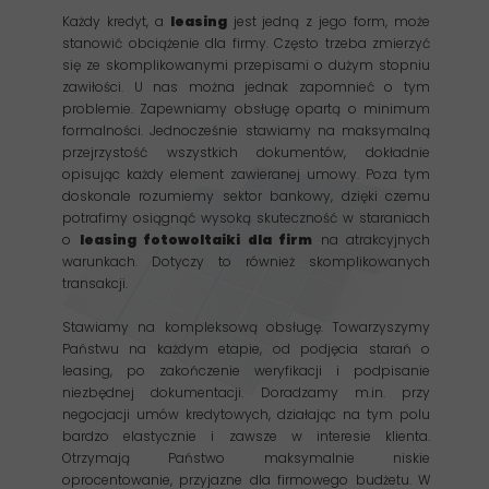
Każdy kredyt, a
leasing
jest jedną z jego form, może
stanowić obciążenie dla firmy. Często trzeba zmierzyć
się ze skomplikowanymi przepisami o dużym stopniu
zawiłości. U nas można jednak zapomnieć o tym
problemie. Zapewniamy obsługę opartą o minimum
formalności. Jednocześnie stawiamy na maksymalną
przejrzystość wszystkich dokumentów, dokładnie
opisując każdy element zawieranej umowy. Poza tym
doskonale rozumiemy sektor bankowy, dzięki czemu
potrafimy osiągnąć wysoką skuteczność w staraniach
o
leasing fotowoltaiki dla firm
na atrakcyjnych
warunkach. Dotyczy to również skomplikowanych
transakcji.
Stawiamy na kompleksową obsługę. Towarzyszymy
Państwu na każdym etapie, od podjęcia starań o
leasing, po zakończenie weryfikacji i podpisanie
niezbędnej dokumentacji. Doradzamy m.in. przy
negocjacji umów kredytowych, działając na tym polu
bardzo elastycznie i zawsze w interesie klienta.
Otrzymają Państwo maksymalnie niskie
oprocentowanie, przyjazne dla firmowego budżetu. W