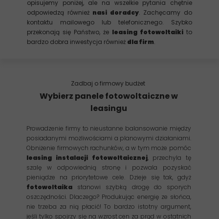
opisujemy poniżej, ale na wszelkie pytania chętnie
odpowiedzą również
nasi doradcy
. Zachęcamy do
kontaktu mailowego lub telefonicznego. Szybko
przekonają się Państwo, że
leasing fotowoltaiki
to
bardzo dobra inwestycja również
dla firm
.
Zadbaj o firmowy budżet
Wybierz panele fotowoltaiczne w
leasingu
Prowadzenie firmy to nieustanne balansowanie między
posiadanymi możliwościami a planowymi działaniami.
Obniżenie firmowych rachunków, a w tym może pomóc
leasing instalacji fotowoltaicznej
, przechyla tę
szalę w odpowiednią stronę i pozwala pozyskać
pieniądze na priorytetowe cele. Dzieje się tak, gdyż
fotowoltaika
stanowi szybką drogę do sporych
oszczędności. Dlaczego? Produkując energię ze słońca,
nie trzeba za nią płacić! To bardzo istotny argument,
jeśli tylko spojrzy się na wzrost cen za prąd w ostatnich