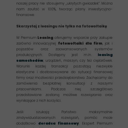
naszej pracy nie stosujemy „ukrytych gwiazdek”. Można
nam zaufać w 100%, tworząc plany inwestycyjno-
finansowe.
Skorzystaj z leasingu nie tylko na fotowoltaikę
W Premium
Leasing
oferujemy wsparcie przy zakupie
zarówno innowacyjnej
fotowoltaiki dla firm
, jak i
pojazdów oraz zaawansowanych systemów
produkcyjnych. Dostępny jest m.in.
leasing
samochodów
, urządzeń, maszyn, czy też ciężarówek.
Warunki każdej transakcji pozostają niezwykle
elastyczne i dostosowywane do sytuacji finansowej
firmy oraz możliwości przedsiębiorstwa. Zachęcamy do
zamówienia bezpłatnej konsultacji z naszymi
pracownikami. Podczas niej szczegółowo
przedstawione zostaną możliwe rozwiązania oraz
wynikające z nich korzyści.
Jeśli szukają Państwo maksymalnie
zindywidualizowanych rozwiązań, pomóc może
dodatkowo
doradca finansowy
.
Ekspert Premium