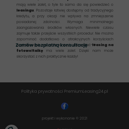
mają wiele zalet, o tyle to samo da się powiedzieć o
leasingu
. Pozostaje łatwiej dostępny od tradycyjnego
kredytu, a przy okazji nie wpływa na zmniejszenie
posiadanej zdolności. Wymaga minimalnego
zaangażowania środków własnych. Niewiele czasu
zajmuje także przejście wszystkich procedur. Nie można
zapominać dodatkowo o atrakcyjnych korzyściach
Zamów bezpłatną konsultację
podatkowych, np. odliczeniach. Jak widać
leasing na
fotowoltaikę
ma wiele zalet. Dzięki nam może
skorzystać z nich praktycznie każdy!
Polityka prywatności PremiumLeasing24.pl
projekt i wykonanie
2021