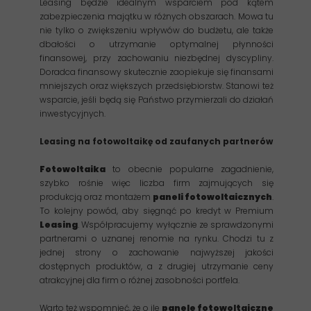
Leasing będzie idealnym wsparciem pod kątem
zabezpieczenia majątku w różnych obszarach. Mowa tu
nie tylko o zwiększeniu wpływów do budżetu, ale także
dbałości o utrzymanie optymalnej płynności
finansowej, przy zachowaniu niezbędnej dyscypliny.
Doradca finansowy skutecznie zaopiekuje się finansami
mniejszych oraz większych przedsiębiorstw. Stanowi też
wsparcie, jeśli będą się Państwo przymierzali do działań
inwestycyjnych.
Leasing na fotowoltaikę od zaufanych partnerów
Fotowoltaika
to obecnie popularne zagadnienie,
szybko rośnie więc liczba firm zajmujących się
produkcją oraz montażem
paneli fotowoltaicznych
.
To kolejny powód, aby sięgnąć po kredyt w Premium
Leasing
. Współpracujemy wyłącznie ze sprawdzonymi
partnerami o uznanej renomie na rynku. Chodzi tu z
jednej strony o zachowanie najwyższej jakości
dostępnych produktów, a z drugiej utrzymanie ceny
atrakcyjnej dla firm o różnej zasobności portfela.
Warto też wspomnieć, że o ile
panele fotowoltaiczne